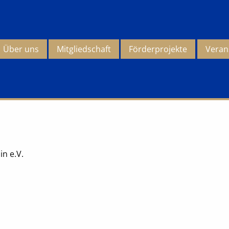
Über uns
Mitgliedschaft
Förderprojekte
Veran
n e.V.